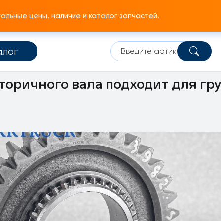
льные цены, наличие и каталог запчастей.
алог
едач
Валы и шестерни КПП
Шестерня КПП
оричного вала подходит для гру