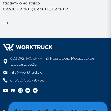
гарантию на товар.
Серии: Серия P, Серия G, Серия R
-->
603092, РФ, г.Нижний Новгород, Московское
шоссе д 352а
info@worktruck.ru
8 (800) 550-96-38
Используя данный сайт, вы даете согласие