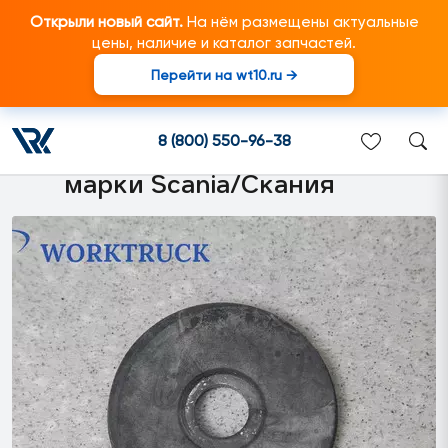
Открыли новый сайт.
На нём размещены актуальные
цены, наличие и каталог запчастей.
Перейти на wt10.ru →
1324793 Шайба крепления
тяги подвески кабины
8 (800) 550-96-38
подходит для грузовиков
марки Scania/Скания