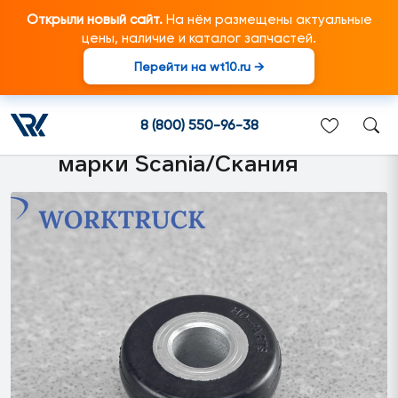
Открыли новый сайт.
На нём размещены актуальные
цены, наличие и каталог запчастей.
Перейти на wt10.ru →
1516496 Сайленблок
стабилизатора 16*46.5*24
8 (800) 550-96-38
подходит для грузовиков
марки Scania/Скания