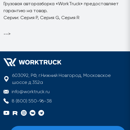
Грузовая авторазборка «WorkTruck» предоставляет
гарантию на товар.
Серии: Серия P, Серия G, Серия R
-->
603092, РФ, г.Нижний Новгород, Московское
шоссе д 352а
info@worktruck.ru
8 (800) 550-96-38