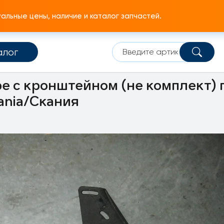
льные цены, наличие и каталог запчастей.
алог
едач
Рычаги переключения
ре с кронштейном (не комплект) 
ania/Скания