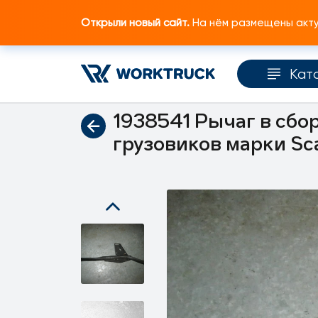
Открыли новый сайт.
На нём размещены актуа
Кат
Главная
Каталог запчастей
Коробка пер
1938541 Рычаг в сбо
грузовиков марки Sc