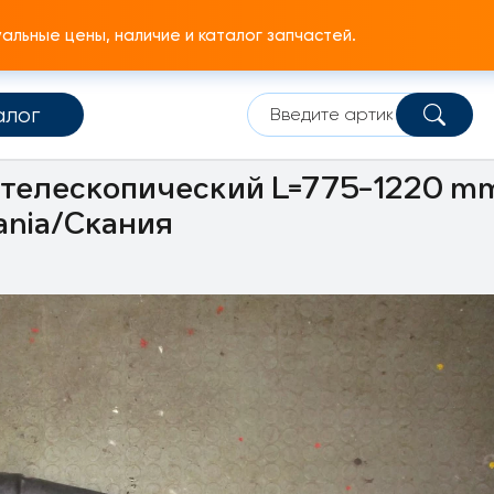
льные цены, наличие и каталог запчастей.
алог
авление
ГУР
Рулевой вал
 телескопический L=775-1220 m
ania/Скания