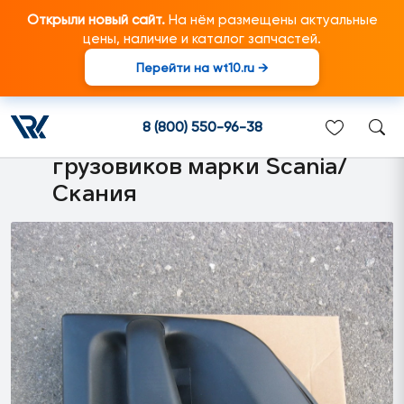
Открыли новый сайт.
На нём размещены актуальные
цены, наличие и каталог запчастей.
Перейти на wt10.ru →
2005370 Ручка двери правая
для а/м Scania, наружняя
8 (800) 550-96-38
(без личинки) подходит для
грузовиков марки Scania/
Скания