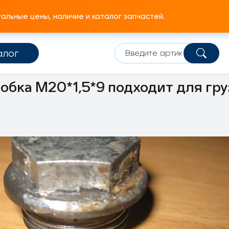
льные цены, наличие и каталог запчастей.
алог
Система забора воздуха
Впускной коллектор
обка M20*1,5*9 подходит для гру