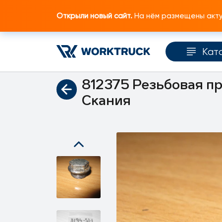
Открыли новый сайт.
На нём размещены актуа
Кат
Главная
Каталог запчастей
Двигатель
812375 Резьбовая пр
Скания