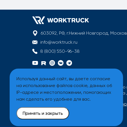
603092, РФ, г.Нижний Новгород, Моско
info@worktruck.ru
8 (800) 550-96-38
Используя данный сайт, вы даете согласие
на использование файлов cookie, данных об
Вся информация на сайте имеет исключительно 
IP-адресе и местоположении, помогающих
Все цены на сайте указаны без учета налога на
нам сделать его удобнее для вас.
Договор оферты
Политика обработки перс
Принять и закрыть