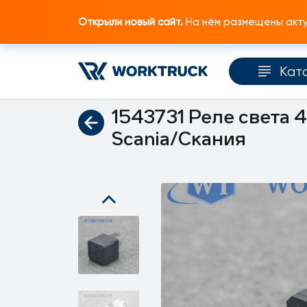
Открыли новый сайт.
На нём размещены актуа
Кат
Главная
Каталог запчастей
Электрическ
1543731 Реле света 
Scania/Скания