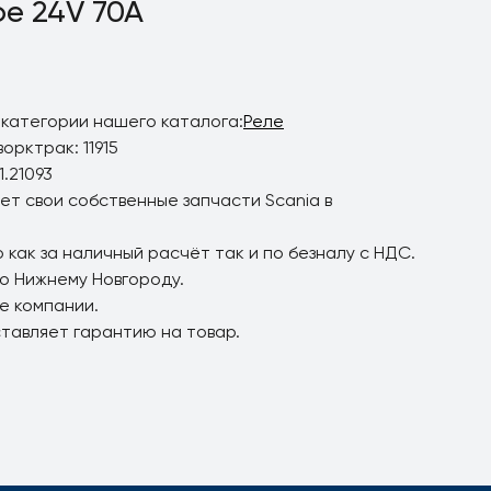
ое 24V 70A
 категории нашего каталога:
Реле
орктрак: 11915
.21093
ет свои собственные запчасти Scania в
 как за наличный расчёт так и по безналу с НДС.
по Нижнему Новгороду.
е компании.
ставляет гарантию на товар.