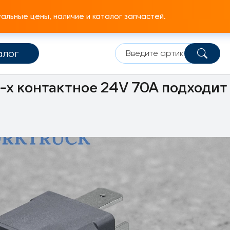
льные цены, наличие и каталог запчастей.
алог
ая система
Центральная электропанель
Реле
4-х контактное 24V 70A подходит