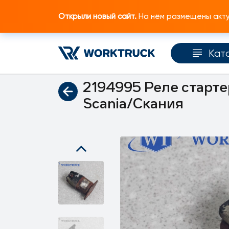
Открыли новый сайт.
На нём размещены актуа
Кат
Главная
Каталог запчастей
Электрическ
2194995 Реле старте
Scania/Скания