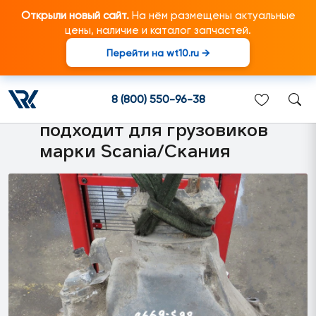
Открыли новый сайт.
На нём размещены актуальные
цены, наличие и каталог запчастей.
Перейти на wt10.ru →
1531352 Редуктор заднего
моста (главная передача)
8 (800) 550-96-38
RP835 gr 4.27:1/4.72:1
подходит для грузовиков
марки Scania/Скания