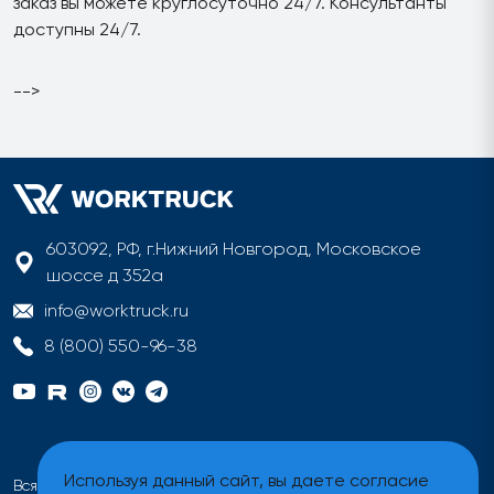
заказ вы можете круглосуточно 24/7. Консультанты
доступны 24/7.
-->
603092, РФ, г.Нижний Новгород, Московское
шоссе д 352а
info@worktruck.ru
8 (800) 550-96-38
Используя данный сайт, вы даете согласие
Вся информация на сайте имеет исключительно