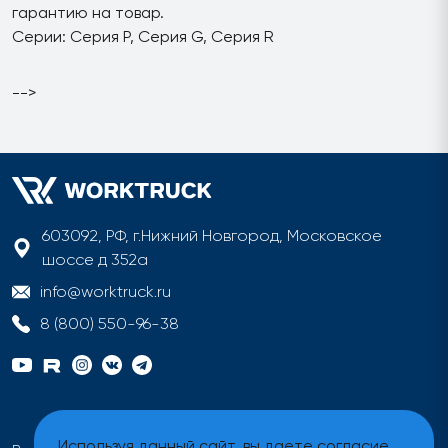
гарантию на товар.
Серии: Серия P, Серия G, Серия R
-->
603092, РФ, г.Нижний Новгород, Московское
шоссе д 352а
info@worktruck.ru
8 (800) 550-96-38
Используя данный сайт, вы даете согласие