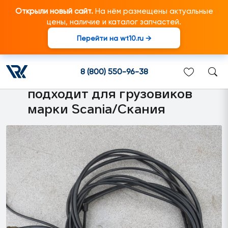
Открыли новый сайт.
На нём размещены актуальные
цены, наличие и каталог запчастей.
Перейти на wt10.ru →
1363871 Распределительный
коллектор APS в сборе с
8 (800) 550-96-38
трубками и соединителями
подходит для грузовиков
марки Scania/Скания