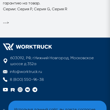
гарантию на товар.
Серии: Серия P, Серия G, Серия R
-->
603092, РФ, г.Нижний Новгород, Московское
шоссе д 352а
info@worktruck.ru
8 (800) 550-96-38
Используя данный сайт, вы даете согласие