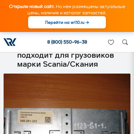
Открыли новый сайт.
На нём размещены актуальные
цены, наличие и каталог запчастей.
Перейти на wt10.ru →
1815072 Рамка тахографа
(радиоприемника,
8 (800) 550-96-38
магнитолы) металлическая
подходит для грузовиков
марки Scania/Скания