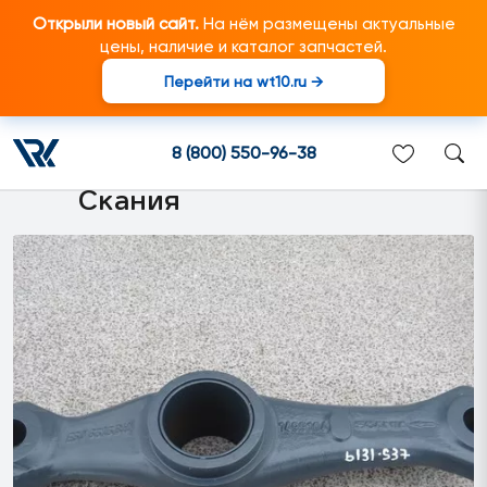
Открыли новый сайт.
На нём размещены актуальные
цены, наличие и каталог запчастей.
Перейти на wt10.ru →
1499104 Промежуточный
рычаг подходит для
8 (800) 550-96-38
грузовиков марки Scania/
Скания