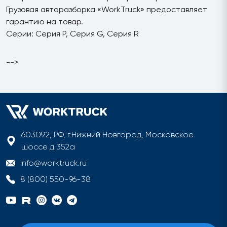
Грузовая авторазборка «WorkTruck» предоставляет
гарантию на товар.
Серии: Серия P, Серия G, Серия R
-->
603092, РФ, г.Нижний Новгород, Московское
шоссе д 352а
info@worktruck.ru
8 (800) 550-96-38