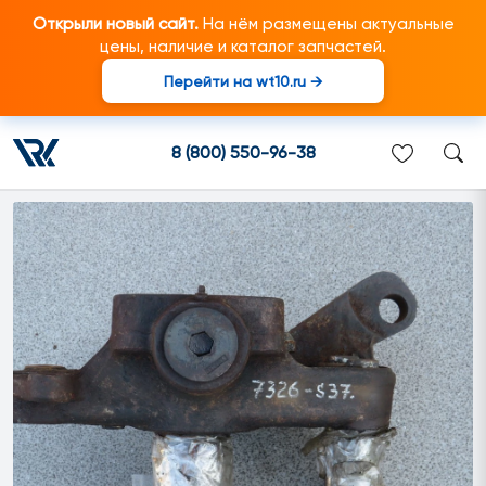
Открыли новый сайт.
На нём размещены актуальные
цены, наличие и каталог запчастей.
Перейти на wt10.ru →
2097207 Поворотный кулак
подходит для грузовиков
8 (800) 550-96-38
марки Scania/Скания