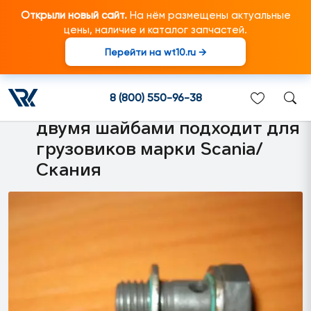
Открыли новый сайт.
На нём размещены актуальные
цены, наличие и каталог запчастей.
Перейти на wt10.ru →
000000376 M12*25*25 Полый
болт трубки привода
8 (800) 550-96-38
тормоза-замедлителя с
двумя шайбами подходит для
грузовиков марки Scania/
Скания