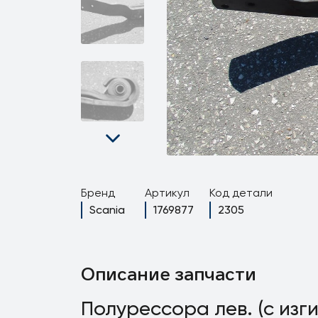
Бренд
Артикул
Код детали
Scania
1769877
2305
Описание запчасти
Полурессора лев. (с изг