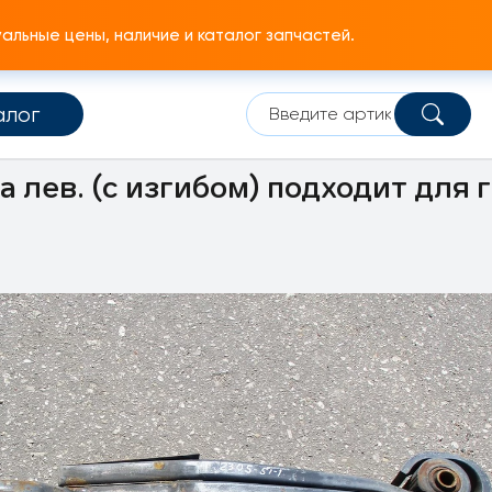
льные цены, наличие и каталог запчастей.
алог
томобиля
Полурессора
 лев. (с изгибом) подходит для 