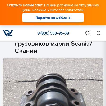
Открыли новый сайт.
На нём размещены актуальные
цены, наличие и каталог запчастей.
Перейти на wt10.ru →
1404352 Подшипник
балансира в сборе (с
8 (800) 550-96-38
крышкой) подходит для
грузовиков марки Scania/
Скания