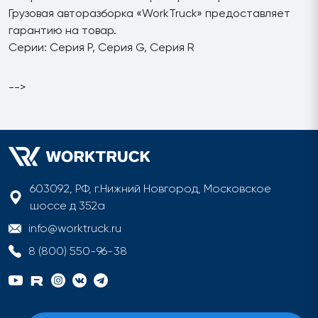
Грузовая авторазборка «WorkTruck» предоставляет
гарантию на товар.
Серии: Серия P, Серия G, Серия R
-->
603092, РФ, г.Нижний Новгород, Московское
шоссе д 352а
info@worktruck.ru
8 (800) 550-96-38