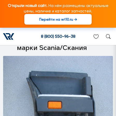
Открыли новый сайт.
На нём размещены актуальные
цены, наличие и каталог запчастей.
Перейти на wt10.ru →
1515192 Подножка правая в
сборе Scania 4 серии
8 (800) 550-96-38
подходит для грузовиков
марки Scania/Скания