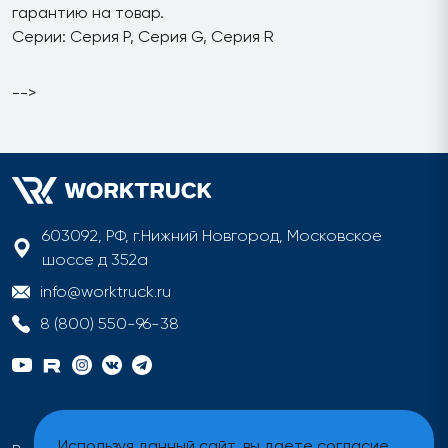
гарантию на товар.
Серии: Серия P, Серия G, Серия R
-->
603092, РФ, г.Нижний Новгород, Московское
шоссе д 352а
info@worktruck.ru
8 (800) 550-96-38
Используя данный сайт, вы даете согласие