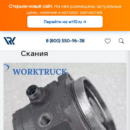
Открыли новый сайт.
На нём размещены актуальные
цены, наличие и каталог запчастей.
Перейти на wt10.ru →
1947377 Подкачивающий
насос подходит для
8 (800) 550-96-38
грузовиков марки Scania/
Скания