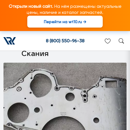
Открыли новый сайт.
На нём размещены актуальные
цены, наличие и каталог запчастей.
Перейти на wt10.ru →
1867338 Плита привода
ГРМ подходит для
8 (800) 550-96-38
грузовиков марки Scania/
Скания