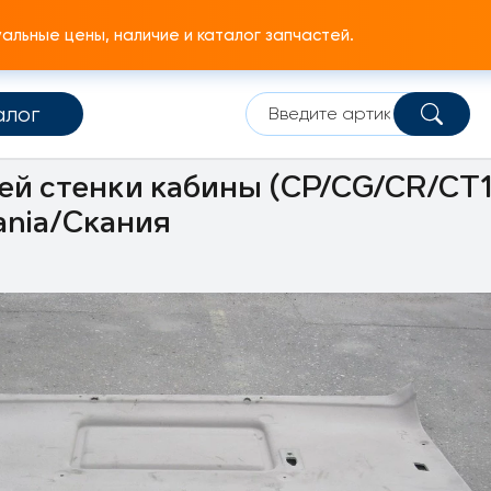
льные цены, наличие и каталог запчастей.
алог
мплектующие
Внутреннее оборудование
Обивка кабины 
ей стенки кабины (CP/CG/CR/CT1
ania/Скания