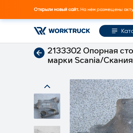
Открыли новый сайт.
На нём размещены актуа
Кат
Главная
Каталог запчастей
Кабина и ко
2133302 Опорная сто
марки Scania/Скания