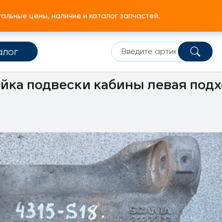
льные цены, наличие и каталог запчастей.
алог
мплектующие
Подвеска кабины
Опорная стойка подвески
йка подвески кабины левая подх