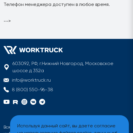
Телефон менеджера доступен в любое время.
-->
603092, РФ, г.Нижний Новгород, Московское
шоссе д 352а
info@worktruck.ru
8 (800) 550-96-38
Используя данный сайт, вы даете согласие
Вся информация на сайте имеет исключительно
на использование файлов cookie, данных об