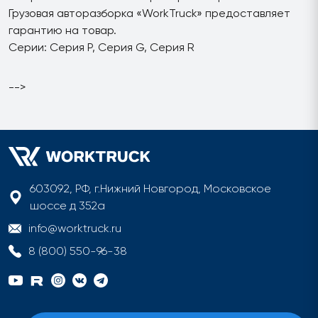
Грузовая авторазборка «WorkTruck» предоставляет
гарантию на товар.
Серии: Серия P, Серия G, Серия R
-->
603092, РФ, г.Нижний Новгород, Московское
шоссе д 352а
info@worktruck.ru
8 (800) 550-96-38