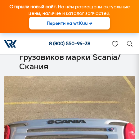
Открыли новый сайт.
На нём размещены актуальные
цены, наличие и каталог запчастей.
Перейти на wt10.ru →
1930934 Облицовка
радиатора CP в сборе
8 (800) 550-96-38
(рестайлинг) подходит для
грузовиков марки Scania/
Скания