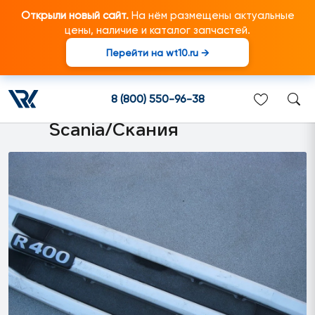
Открыли новый сайт.
На нём размещены актуальные
цены, наличие и каталог запчастей.
Перейти на wt10.ru →
1885932 Облицовка
радиатора CG/CR подходит
8 (800) 550-96-38
для грузовиков марки
Scania/Скания