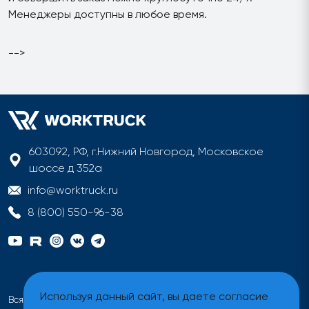
Менеджеры доступны в любое время.
-->
603092, РФ, г.Нижний Новгород, Московское
шоссе д 352а
info@worktruck.ru
8 (800) 550-96-38
Используя данный сайт, вы даете согласие
Вся информация на сайте имеет исключительно