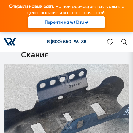
Открыли новый сайт.
На нём размещены актуальные
цены, наличие и каталог запчастей.
Перейти на wt10.ru →
2564513 Направляющая (6
серия) подходит для
8 (800) 550-96-38
грузовиков марки Scania/
Скания