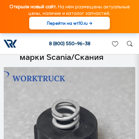
Открыли новый сайт.
На нём размещены актуальные
цены, наличие и каталог запчастей.
Перейти на wt10.ru →
1366139 Муфта кронштейна
бокового зеркала правая
8 (800) 550-96-38
подходит для грузовиков
марки Scania/Скания