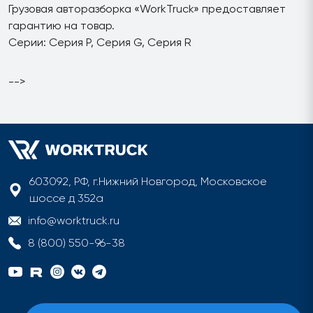
Грузовая авторазборка «WorkTruck» предоставляет
гарантию на товар.
Серии: Серия P, Серия G, Серия R
-->
603092, РФ, г.Нижний Новгород, Московское
шоссе д 352а
info@worktruck.ru
8 (800) 550-96-38