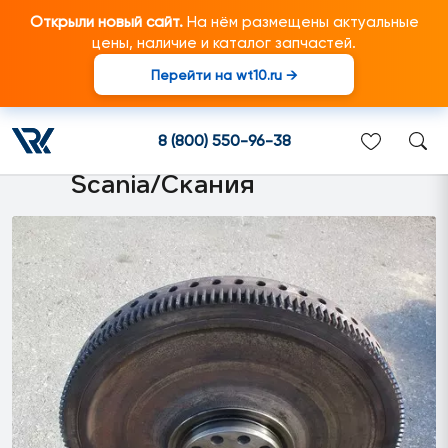
Открыли новый сайт.
На нём размещены актуальные
цены, наличие и каталог запчастей.
Перейти на wt10.ru →
1805086 Маховик
двигателя D11,D12 подходит
8 (800) 550-96-38
для грузовиков марки
Scania/Скания