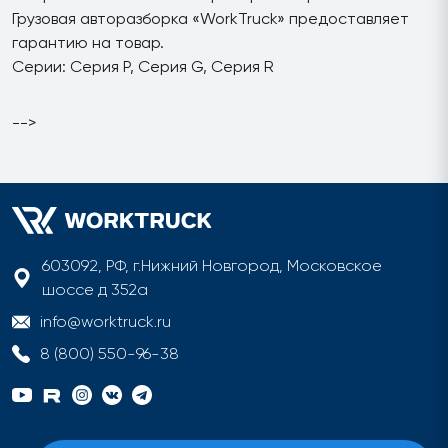
Грузовая авторазборка «WorkTruck» предоставляет
гарантию на товар.
Серии: Серия P, Серия G, Серия R
-->
603092, РФ, г.Нижний Новгород, Московское
шоссе д 352а
info@worktruck.ru
8 (800) 550-96-38