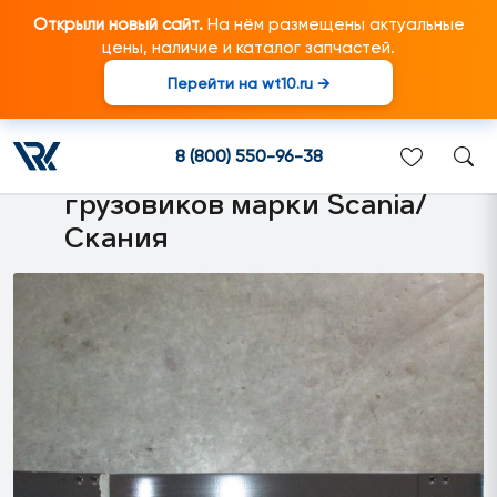
Открыли новый сайт.
На нём размещены актуальные
цены, наличие и каталог запчастей.
Перейти на wt10.ru →
1745886 Удерживающий
хомут (боковой) топливного
8 (800) 550-96-38
бака L=695 mm подходит для
грузовиков марки Scania/
Скания