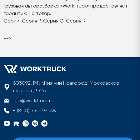
Грузовая авторазборка «WorkTruck» предоставляет
гарантию на товар.
Серии: Серия P, Серия G, Серия R
-->
603092, РФ, г.Нижний Новгород, Московское
шоссе д 352а
info@worktruck.ru
8 (800) 550-96-38