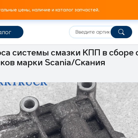
льные цены, наличие и каталог запчастей.
алог
едач
Корпус КПП
са системы смазки КПП в сборе 
иков марки Scania/Скания