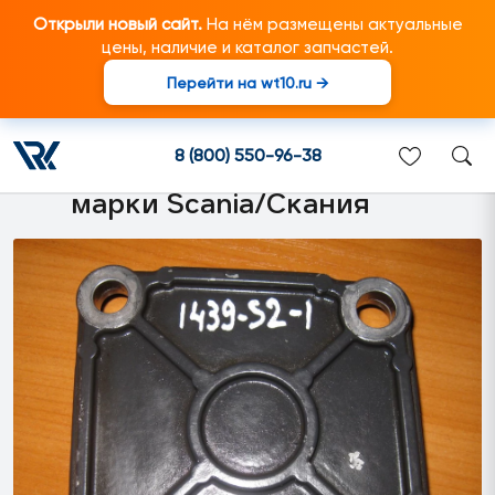
Открыли новый сайт.
На нём размещены актуальные
цены, наличие и каталог запчастей.
Перейти на wt10.ru →
1422633 Крышка корпуса
переключателя передач
8 (800) 550-96-38
подходит для грузовиков
марки Scania/Скания