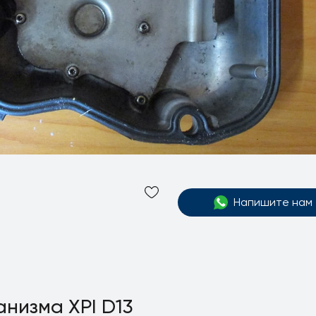
Напишите нам
низма XPI D13