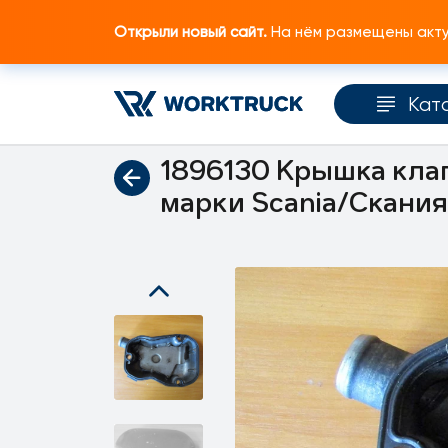
Открыли новый сайт.
На нём размещены актуа
Кат
Главная
Каталог запчастей
Двигатель
1896130 Крышка клап
марки Scania/Скани