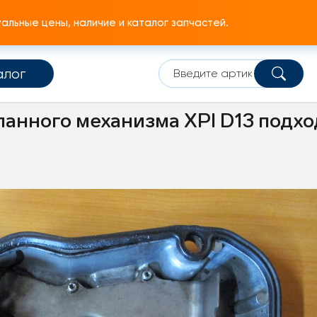
льные цены, наличие и каталог запчастей.
алог
Головка блока цилиндров
Крышка ГБЦ
анного механизма XPI D13 подхо
я