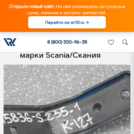
Открыли новый сайт.
На нём размещены актуальные
цены, наличие и каталог запчастей.
Перейти на wt10.ru →
2231337 Кронштейн
змеевика APS (6 серия)
8 (800) 550-96-38
подходит для грузовиков
марки Scania/Скания