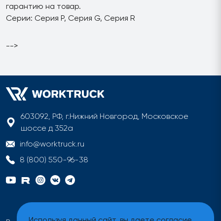
гарантию на товар.
Серии: Серия P, Серия G, Серия R
-->
603092, РФ, г.Нижний Новгород, Московское
шоссе д 352а
info@worktruck.ru
8 (800) 550-96-38
Используя данный сайт, вы даете согласие