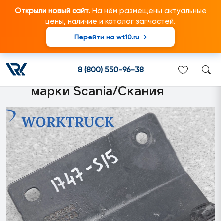
Открыли новый сайт.
На нём размещены актуальные
цены, наличие и каталог запчастей.
Перейти на wt10.ru →
1493383 Кронштейн левый
крепления противотуманки
8 (800) 550-96-38
подходит для грузовиков
марки Scania/Скания