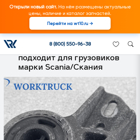
Открыли новый сайт.
На нём размещены актуальные
цены, наличие и каталог запчастей.
Перейти на wt10.ru →
1791182 Кронштейн
крепления интеркулера
8 (800) 550-96-38
левый (виброизолятор)
подходит для грузовиков
марки Scania/Скания