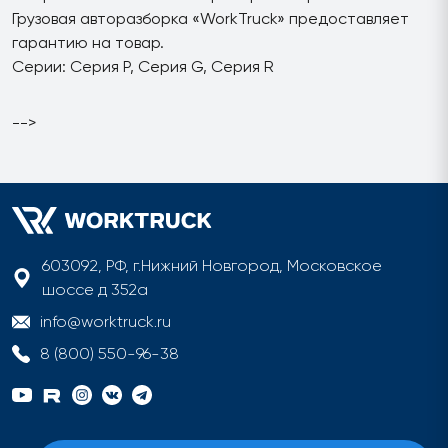
Грузовая авторазборка «WorkTruck» предоставляет
гарантию на товар.
Серии: Серия P, Серия G, Серия R
-->
603092, РФ, г.Нижний Новгород, Московское
шоссе д 352а
info@worktruck.ru
8 (800) 550-96-38