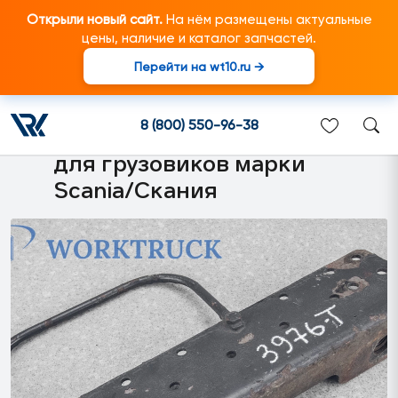
Открыли новый сайт.
На нём размещены актуальные
цены, наличие и каталог запчастей.
Перейти на wt10.ru →
1394936 Полка
электромагнитных клапанов
8 (800) 550-96-38
в сборе с вилкой подходит
для грузовиков марки
Scania/Скания