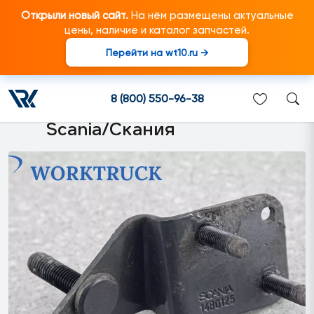
Открыли новый сайт.
На нём размещены актуальные
цены, наличие и каталог запчастей.
Перейти на wt10.ru →
1480125 Кронштейн датчика
уровня подвески подходит
8 (800) 550-96-38
для грузовиков марки
Scania/Скания