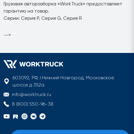
Грузовая авторазборка «WorkTruck» предоставляет
гарантию на товар.
Серии: Серия P, Серия G, Серия R
-->
603092, РФ, г.Нижний Новгород, Московское
шоссе д 352а
info@worktruck.ru
8 (800) 550-96-38