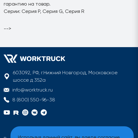
гарантию на товар.
Серии: Серия P, Серия G, Серия R
-->
603092, РФ, г.Нижний Новгород, Московское
шоссе д 352а
info@worktruck.ru
8 (800) 550-96-38
Используя данный сайт, вы даете согласие