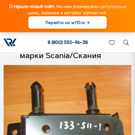
Открыли новый сайт.
На нём размещены актуальные
цены, наличие и каталог запчастей.
Перейти на wt10.ru →
1370721 Кронштейн
бокового спойлера левый
8 (800) 550-96-38
подходит для грузовиков
марки Scania/Скания