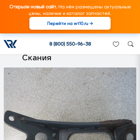
Открыли новый сайт.
На нём размещены актуальные
цены, наличие и каталог запчастей.
Перейти на wt10.ru →
1766639 Кронштейн
амортизатора подходит для
8 (800) 550-96-38
грузовиков марки Scania/
Скания