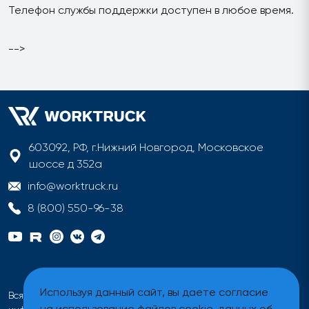
Телефон службы поддержки доступен в любое время.
-->
603092, РФ, г.Нижний Новгород, Московское
шоссе д 352а
info@worktruck.ru
8 (800) 550-96-38
Используя данный сайт, вы даете согласие
Вся информация на сайте имеет исключительно
на использование файлов cookie, данных об