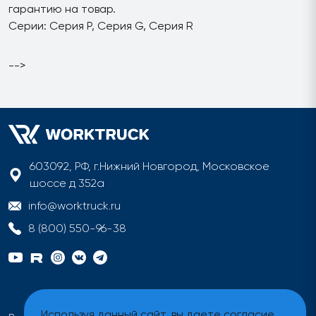
гарантию на товар.
Серии: Серия P, Серия G, Серия R
-->
603092, РФ, г.Нижний Новгород, Московское
шоссе д 352а
info@worktruck.ru
8 (800) 550-96-38
Используя данный сайт, вы даете согласие