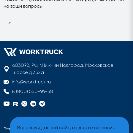
на ваши вопросы!
-->
603092, РФ, г.Нижний Новгород, Московское
шоссе д 352а
info@worktruck.ru
8 (800) 550-96-38
Используя данный сайт, вы даете согласие
Вся информация на сайте имеет исключительно