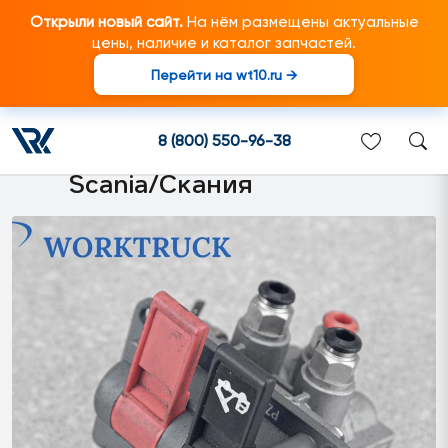
Открыли новый сайт.
На нём размещены актуальные
цены, наличие и каталог запчастей.
Перейти на wt10.ru →
8594 Кран управления
подъемом кузова подходит
8 (800) 550-96-38
для грузовиков марки
Scania/Скания