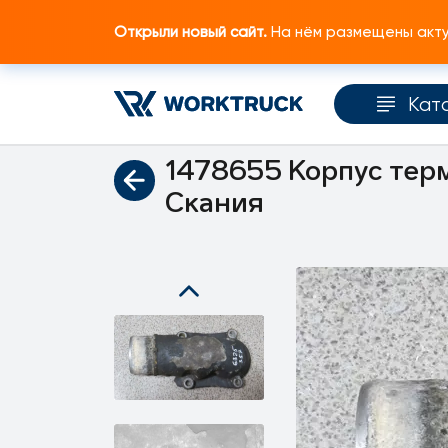
Открыли новый сайт.
На нём размещены актуа
Кат
Главная
Каталог запчастей
Система ох
1478655 Корпус терм
Скания