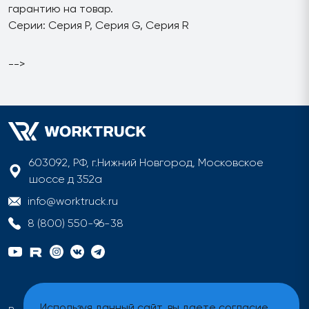
гарантию на товар.
Серии: Серия P, Серия G, Серия R
-->
603092, РФ, г.Нижний Новгород, Московское
шоссе д 352а
info@worktruck.ru
8 (800) 550-96-38
Используя данный сайт, вы даете согласие