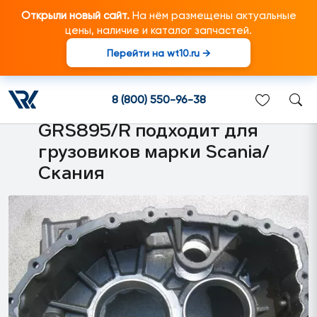
Открыли новый сайт.
На нём размещены актуальные
цены, наличие и каталог запчастей.
Перейти на wt10.ru →
2041124 Корпус коробки
передач Scania 2041124
8 (800) 550-96-38
GR/GRS895, GR875/R,
GRS895/R подходит для
грузовиков марки Scania/
Скания