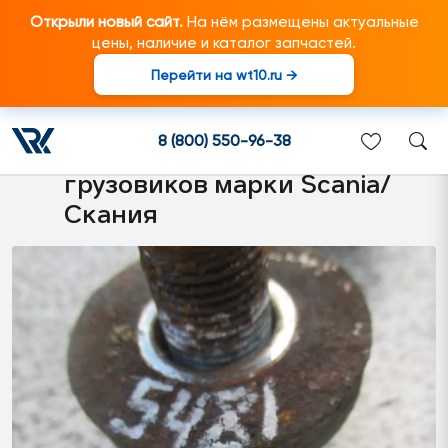
Открыли новый сайт.
На нём размещены актуальные
цены, наличие и каталог запчастей.
Перейти на wt10.ru →
1394062 Комплект
крепления седла к
8 (800) 550-96-38
проставке подходит для
грузовиков марки Scania/
Скания